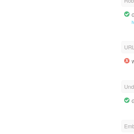
Robo
G
h
URL
W
Und
G
Emb