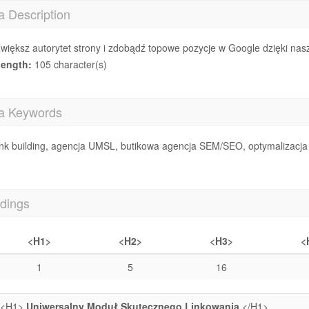
a Description
większ autorytet strony i zdobądź topowe pozycje w Google dzięki nasz
ength:
105 character(s)
a Keywords
ink building, agencja UMSL, butikowa agencja SEM/SEO, optymalizacja s
dings
<H1>
<H2>
<H3>
<
1
5
16
<H1>
Uniwersalny Moduł Skutecznego Linkowania
</H1>