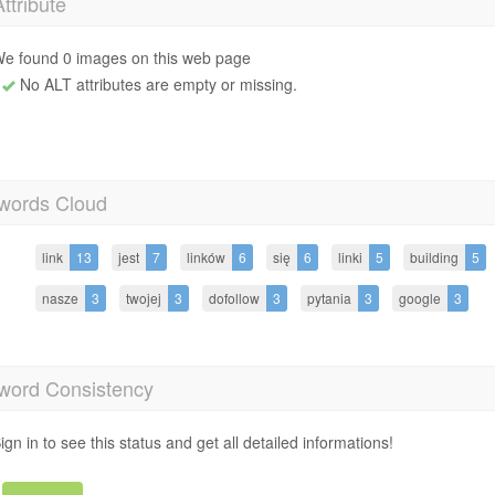
Attribute
e found 0 images on this web page
No ALT attributes are empty or missing.
words Cloud
link
13
jest
7
linków
6
się
6
linki
5
building
5
nasze
3
twojej
3
dofollow
3
pytania
3
google
3
word Consistency
ign in to see this status and get all detailed informations!