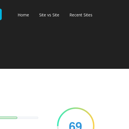
Home
Site vs Site
Recent Sites
69