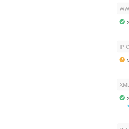
WWW
G
IP C
N
XML
G
h