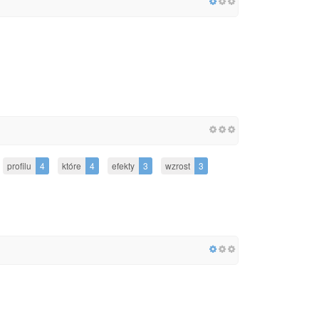
profilu
4
które
4
efekty
3
wzrost
3