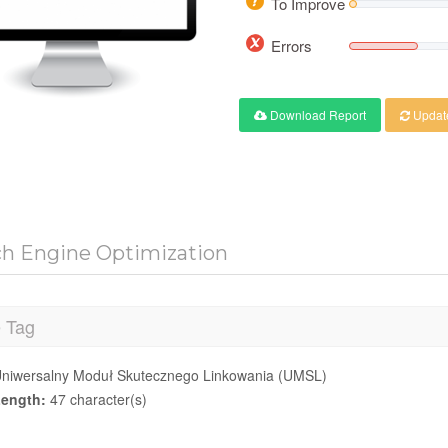
To Improve
Errors
Download Report
Updat
ch Engine Optimization
e Tag
niwersalny Moduł Skutecznego Linkowania (UMSL)
ength:
47 character(s)