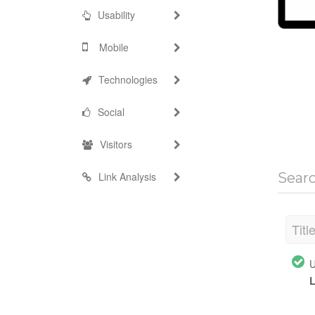
Usability
Mobile
Technologies
Social
Visitors
Link Analysis
Sear
Titl
U
L