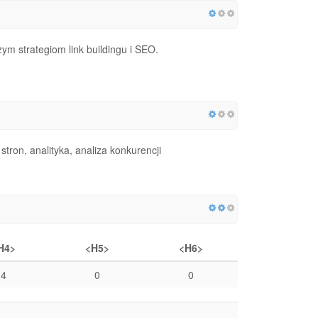
ym strategiom link buildingu i SEO.
tron, analityka, analiza konkurencji
H4>
<H5>
<H6>
4
0
0