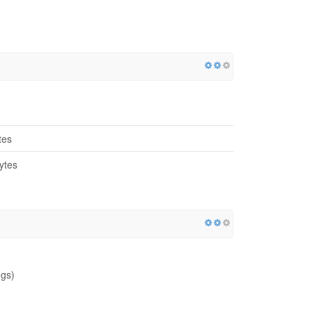
tes
ytes
ngs)