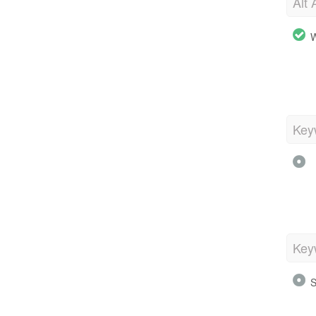
Alt 
W
Key
Key
S