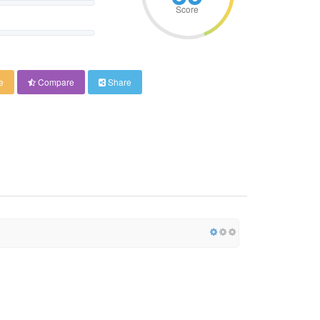
Score
e
Compare
Share