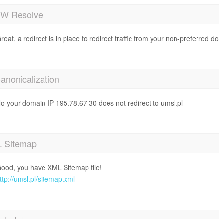
 Resolve
reat, a redirect is in place to redirect traffic from your non-preferred d
anonicalization
o your domain IP 195.78.67.30 does not redirect to umsl.pl
 Sitemap
ood, you have XML Sitemap file!
ttp://umsl.pl/sitemap.xml