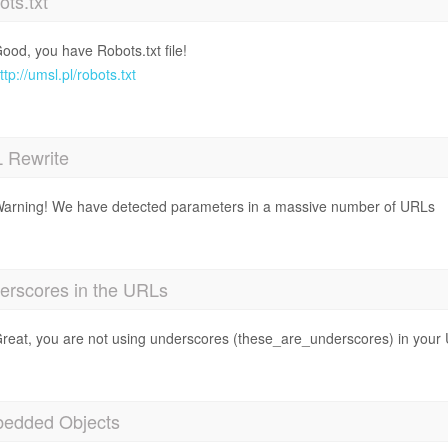
ts.txt
ood, you have Robots.txt file!
ttp://umsl.pl/robots.txt
 Rewrite
arning! We have detected parameters in a massive number of URLs
erscores in the URLs
reat, you are not using underscores (these_are_underscores) in your
edded Objects