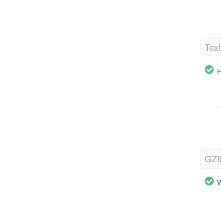
Tex
H
GZI
W