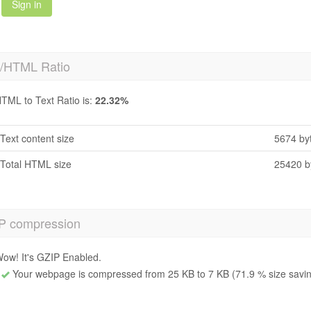
Sign in
t/HTML Ratio
TML to Text Ratio is:
22.32%
Text content size
5674 by
Total HTML size
25420 b
P compression
ow! It's GZIP Enabled.
Your webpage is compressed from 25 KB to 7 KB (71.9 % size savi