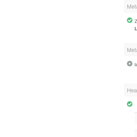
Met
Z
L
Met
l
Hea